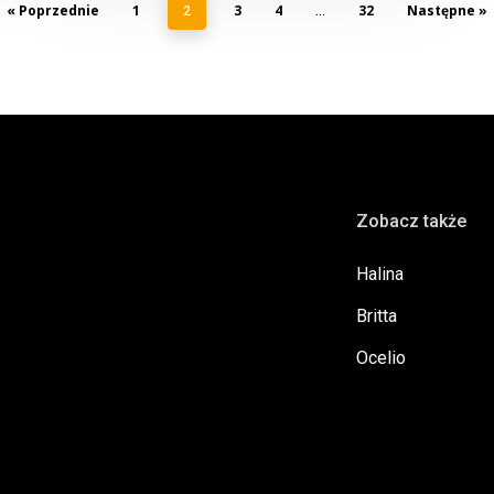
« Poprzednie
1
3
4
32
Następne »
2
…
Zobacz także
Halina
Britta
Ocelio