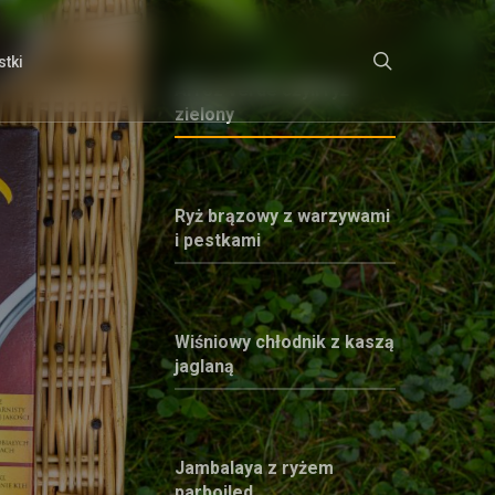
search
tki
Arroz verde czyli ryż
zielony
Ryż brązowy z warzywami
i pestkami
Wiśniowy chłodnik z kaszą
jaglaną
Jambalaya z ryżem
parboiled