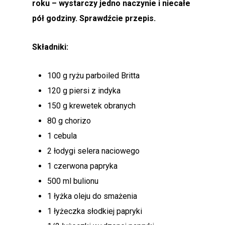
roku – wystarczy jedno naczynie i niecałe
pół godziny. Sprawdźcie przepis.
Składniki:
100 g ryżu parboiled Britta
120 g piersi z indyka
150 g krewetek obranych
80 g chorizo
1 cebula
2 łodygi selera naciowego
1 czerwona papryka
500 ml bulionu
1 łyżka oleju do smażenia
1 łyżeczka słodkiej papryki