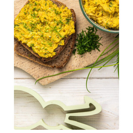
Zobacz także
Halina
Britta
Ocelio