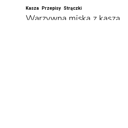
Kasza
Przepisy
Strączki
Warzywna miska z kaszą
jaglaną
08/28/2024
Kolorowa miska pełna zdrowia! Kasza
jaglana Halina w połączeniu z pieczonymi
warzywami, ciecierzycą i odrobiną…