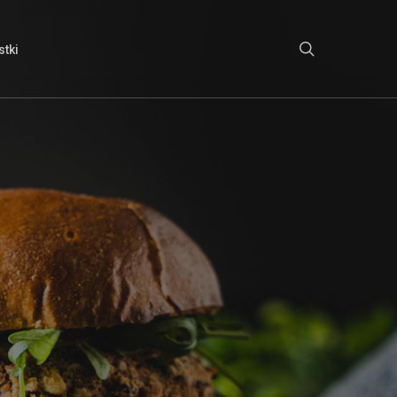
search
tki