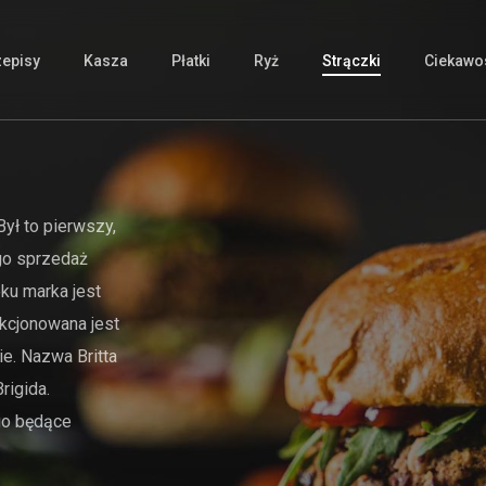
zepisy
Kasza
Płatki
Ryż
Strączki
Ciekawos
Był to pierwszy,
ego sprzedaż
oku marka jest
ekcjonowana jest
e. Nazwa Britta
rigida.
ego będące