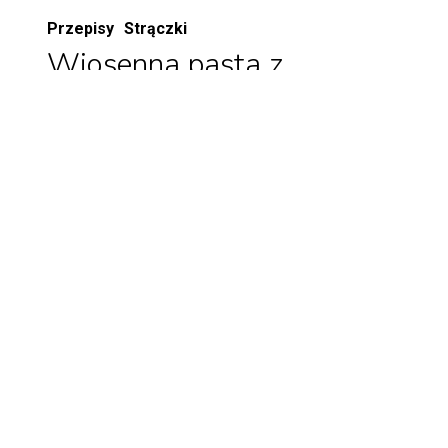
Przepisy
Strączki
Wiosenna pasta z
ciecierzycy Halina
03/26/2024
Pyszna pasta bezjajeczna z ciecierzycy
Halina to doskonały pomysł na dodatek do
wiosennych kanapek! Sprawdź…
Load More