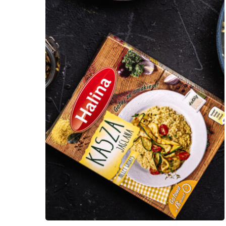
Sawex Foods Spółka Akcyjna
e-mail:
sawex@sawexfoods.pl