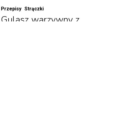
Przepisy
Strączki
Gulasz warzywny z
ciecierzycą
12/29/2023
Gulasz pełny warzyw i doskonałego źródła
białka roślinnego – ciecierzycy Halina – to
nasz pomysł…