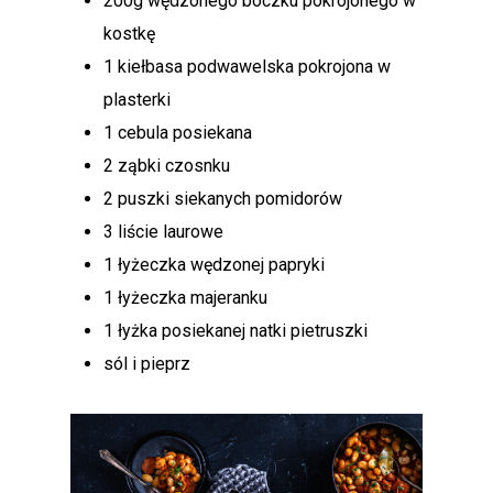
200g wędzonego boczku pokrojonego w
kostkę
1 kiełbasa podwawelska pokrojona w
plasterki
1 cebula posiekana
2 ząbki czosnku
2 puszki siekanych pomidorów
3 liście laurowe
1 łyżeczka wędzonej papryki
1 łyżeczka majeranku
1 łyżka posiekanej natki pietruszki
sól i pieprz