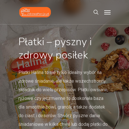
Skip
Menu
to
search
main
content
Płatki
–
pyszny
i
zdrowy
posiłek
Płatki Halina to nie tylko idealny wybór na
zdrowe śniadanie, ale także wszechstronny
składnik do wielu przepisów. Płatki owsiane,
ryżowe czy jęczmienne to doskonała baza
dla smoothie bowl, granoli, a także dodatek
do ciast i deserów. Stwórz pyszne dania
śniadaniowe w kilka chwil lub dodaj płatki do