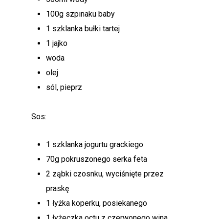
100g szpinaku baby
1 szklanka bułki tartej
1 jajko
woda
olej
sól, pieprz
Sos:
1 szklanka jogurtu grackiego
70g pokruszonego serka feta
2 ząbki czosnku, wyciśnięte przez
praskę
1 łyżka koperku, posiekanego
1 łyżeczka octu z czerwonego wina