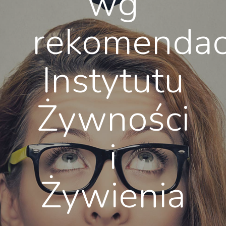
wg
rekomendac
Instytutu
Żywności
i
Żywienia