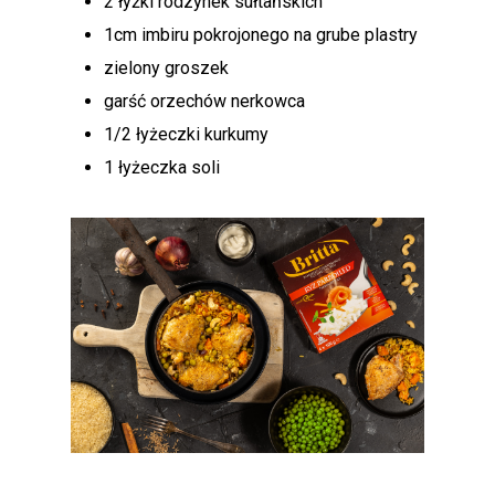
2 łyżki rodzynek sułtańskich
1cm imbiru pokrojonego na grube plastry
zielony groszek
garść orzechów nerkowca
1/2 łyżeczki kurkumy
1 łyżeczka soli