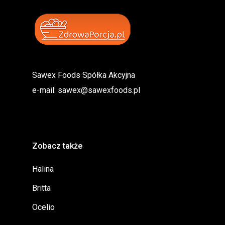
Sawex Foods Spółka Akcyjna
e-mail:
sawex@sawexfoods.pl
Zobacz także
Halina
Britta
Ocelio