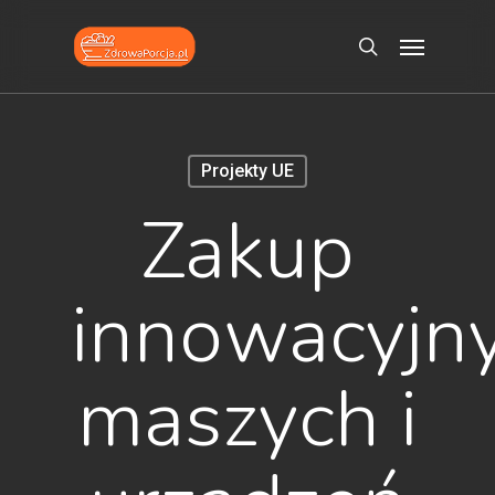
Skip
Menu
to
search
main
content
Projekty UE
Zakup
innowacyjn
maszych i