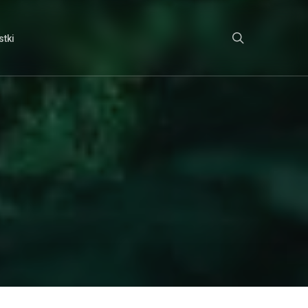
search
tki