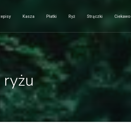
zepisy
Kasza
Płatki
Ryż
Strączki
Ciekawos
 ryżu