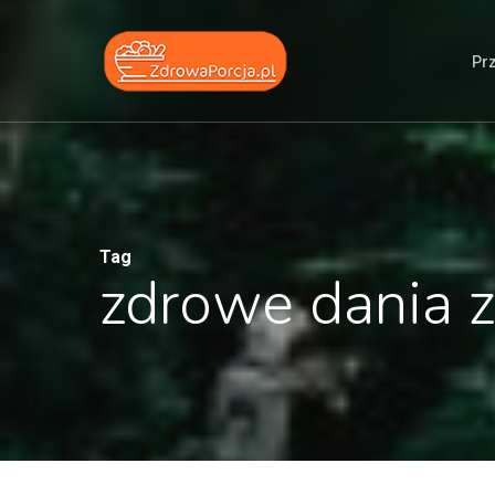
Skip
to
Pr
main
content
Tag
zdrowe dania z