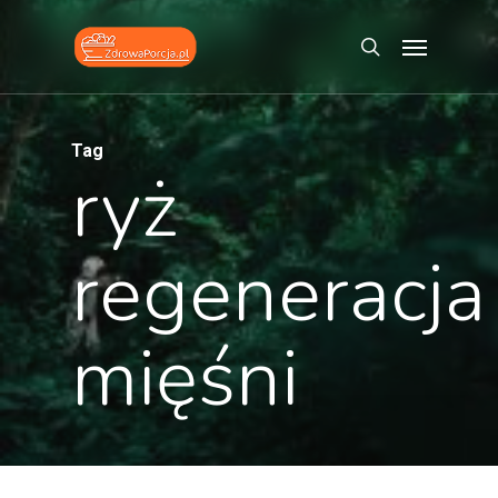
Skip
Menu
to
search
main
content
Tag
ryż
regeneracja
mięśni