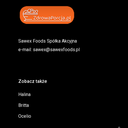
Sawex Foods Spółka Akcyjna
e-mail:
sawex@sawexfoods.pl
Zobacz także
Halina
Britta
Ocelio