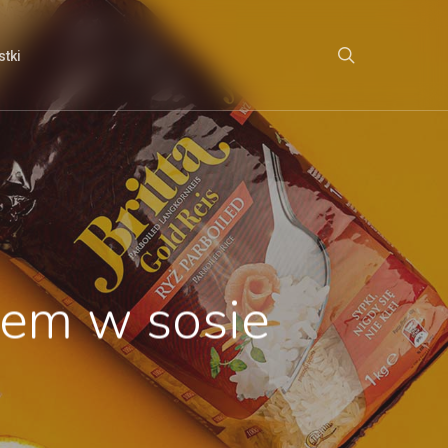
search
tki
kiem w sosie