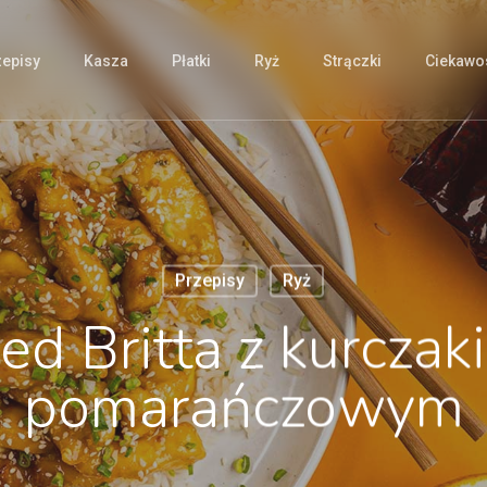
zepisy
Kasza
Płatki
Ryż
Strączki
Ciekawos
Przepisy
Ryż
ed Britta z kurcza
pomarańczowym