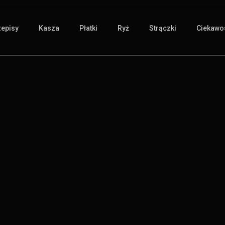
zepisy
Kasza
Płatki
Ryż
Strączki
Ciekawos