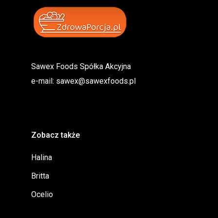
Sawex Foods Spółka Akcyjna
e-mail:
sawex@sawexfoods.pl
Zobacz także
Halina
Britta
Ocelio