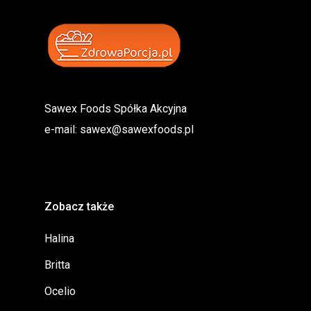
Sawex Foods Spółka Akcyjna
e-mail:
sawex@sawexfoods.pl
Zobacz także
Halina
Britta
Ocelio