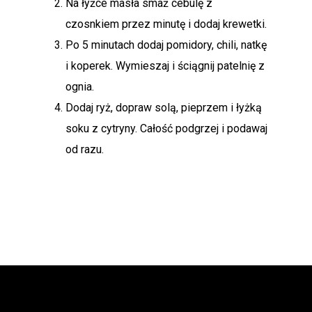
Na łyżce masła smaż cebulę z
czosnkiem przez minutę i dodaj krewetki.
Po 5 minutach dodaj pomidory, chili, natkę
i koperek. Wymieszaj i ściągnij patelnię z
ognia.
Dodaj ryż, dopraw solą, pieprzem i łyżką
soku z cytryny. Całość podgrzej i podawaj
od razu.