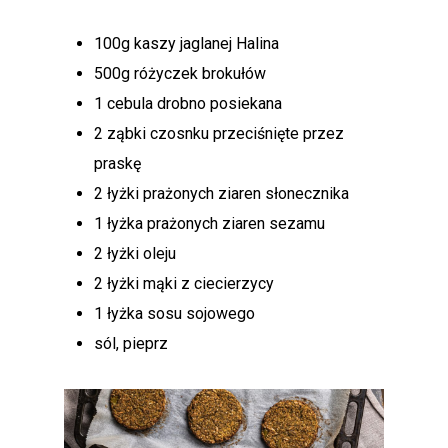
100g kaszy jaglanej Halina
500g różyczek brokułów
1 cebula drobno posiekana
2 ząbki czosnku przeciśnięte przez
praskę
2 łyżki prażonych ziaren słonecznika
1 łyżka prażonych ziaren sezamu
2 łyżki oleju
2 łyżki mąki z ciecierzycy
1 łyżka sosu sojowego
sól, pieprz