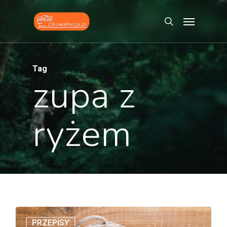
Skip
Menu
to
search
main
content
Tag
zupa z
ryżem
PRZEPISY