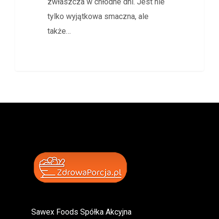
zwłaszcza w chłodne dni. Jest nie
tylko wyjątkowa smaczna, ale
także…
Sawex Foods Spółka Akcyjna