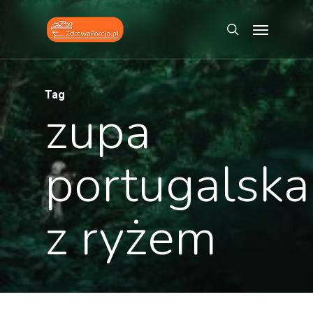
Skip
Menu
to
search
main
content
Tag
zupa
portugalska
z ryżem