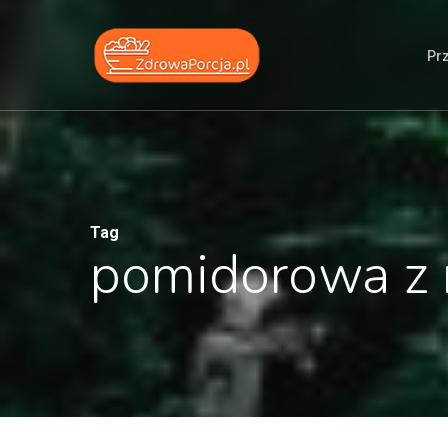
Skip
to
Pr
main
content
Tag
pomidorowa z