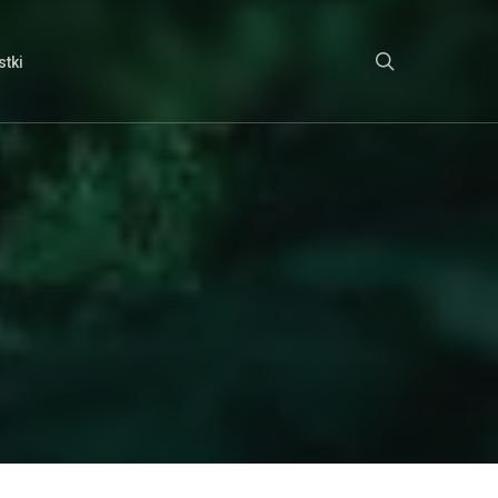
search
tki