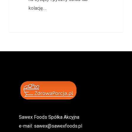
kolację.…
Sawex Foods Spółka Akcyjna
e-mail:
sawex@sawexfoods.pl