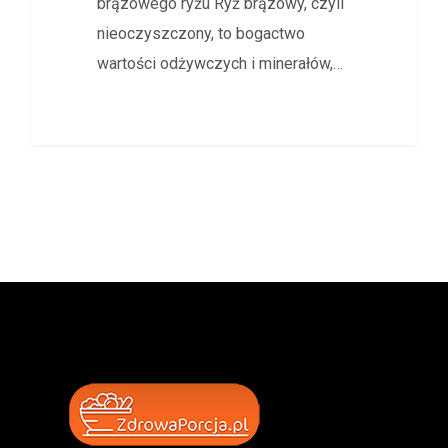
brązowego ryżu Ryż brązowy, czyli
nieoczyszczony, to bogactwo
wartości odżywczych i minerałów,…