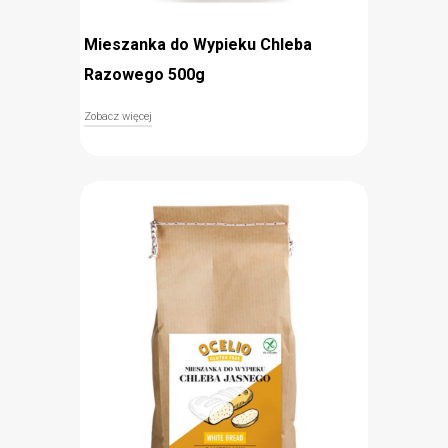
Mieszanka do Wypieku Chleba
Razowego 500g
Zobacz więcej
Bezglutenowa mieszanka do wypieku chleba
razowego to doskonała propozycja dla wielbicieli
domowych wypieków i ciemnego pieczywa. Idealne
proporcje mąki ryżowej, gryczanej i lnianej oraz
suchych drożdży sprawiają, że własnoręcznie
przygotowany chleb będzie za każdym perfekcyjny.
Dodatek mąki gryczanej powoduje, że ciasto ma
większą zawartość błonnika i charakteryzuje się
apetycznym ciemnym kolorem. Przygotowanie jest
niezwykle proste – mieszankę wystarczy
wymieszać z wodą, olejem i octem i odstawić do
wyrośnięcia. Pieczenie zajmuje jedynie 20 minut.
Z jednej paczki można upiec 1 bochenek.
bezglutenowa (znak Przekreślonego Kłosa)
idealne proporcje mąk i drożdży
z dodatkiem mąki gryczanej
proste przygotowanie