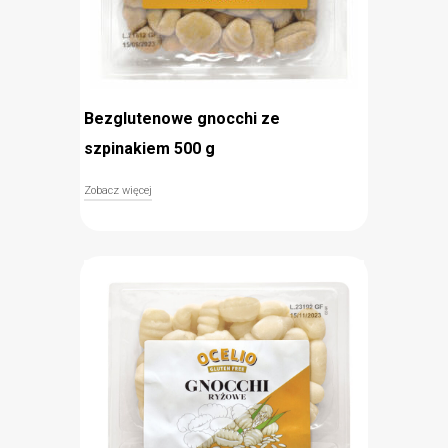
Bezglutenowe gnocchi ze
szpinakiem 500 g
Zobacz więcej
Bezglutenowe ziemniaczane gnocchi ze
szpinakiem Ocelio są delikatnym i błyskawicznym
w przygotowaniu uzupełnieniem wszelkiego
rodzaju włoskich sosów, np. napoli, bolognese lub
pesto. Połączenie rehydratyzowanych ziemniaków,
mąki ryżowej i skrobi ziemniaczanej gwarantuje
bezglutenowość, a dodatek suszonego szpinaku
sprawia, że kluseczki nabierają wyjątkowego
smaku i charakterystycznego koloru. Gnocchi
Ocelio wystarczy wrzucić do gorącej, osolonej wody
i wyjąć pod dwóch minutach od wypłynięcia.
błyskawiczne przygotowanie
bezglutenowe
ze szpinakiem