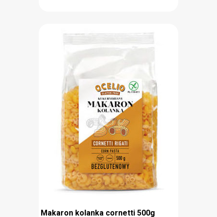
Bezglutenowy makaron świderki Ocelio to
doskonały dodatek do dań we włoskim stylu z
sosami lub w formie zapiekanki. Jego klasyczna
forma sprawia, że bardzo dobrze podkreśla smak i
aromat nawet najprostszych dań. Idealny dla osób
chorych na celiakię, uczulonych na gluten lub
wykluczających ten alergen z diety. Przygotowany
jest w 100% z bezglutenowej mąki kukurydzianej i
posiada znak Przekreślonego Kłosa. Buon Appetito!
Bezglutenowy (znak Przekreślonego Kłosa)
Idealny dodatek do włoskiej kuchni
Produkt odpowiedni dla wegan
Makaron kolanka cornetti 500g