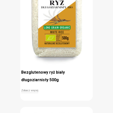
Bezglutenowy ryż biały
długoziarnisty 500g
Zobacz więcej
Naturalnie bezglutenowy ryż biały długoziarnisty
BIO to jeden z najpopularniejszych dodatków do
potraw. Doskonale smakuje z mięsem, rybami
oraz warzywami. Długie, białe ziarna po
ugotowaniu pozostają sypkie i nigdy się nie