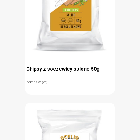
przygotowane na oleju słonecznikowym
Chipsy z soczewicy solone 50g
Zobacz więcej
Bezglutenowe chipsy solone z soczewicy są idealne
dla osób, które szukają zdrowych przekąsek z
prostym i krótkim składem. Chipsy nie zawierają
glutenu, składają się jedynie z mąki z soczewicy,
mąki kukurydzianej i ryżowej oraz przypraw. Mąka
z soczewicy, która jest głównym składnikiem
przekąski stanowi doskonałe źródło białka
roślinnego i błonnika. Przygotowane są na oleju
słonecznikowym.
bezglutenowe