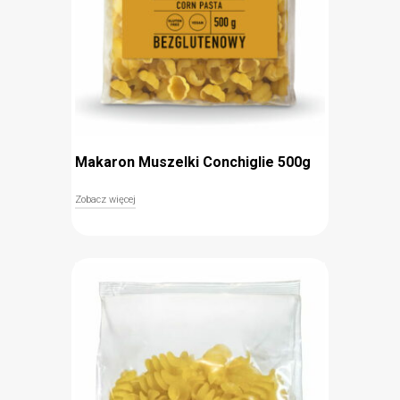
Makaron Muszelki Conchiglie 500g
Zobacz więcej
Bezglutenowy makaron muszelki to pyszny
dodatek do zup, sałatek i zapiekanek. Wyjątkowy
kształt oraz smak sprawiają, że makaron
conchiglie Ocelio z pewnością będzie ozdobą
każdego dania. Składa się w 100% z mąki
kukurydzianej, co gwarantuje, że jest w pełni
bezglutenowy i może być spożywany przez osoby
chore na celiakię oraz uczulone na ten alergen.
Prosty skład oraz brak zawartości glutenu
sprawiają, że to idealny dodatek obiadowy dla
wszystkich zwracających szczególną uwagę na
swoją dietę.
bezglutenowy (znak Przekreślonego Kłosa)