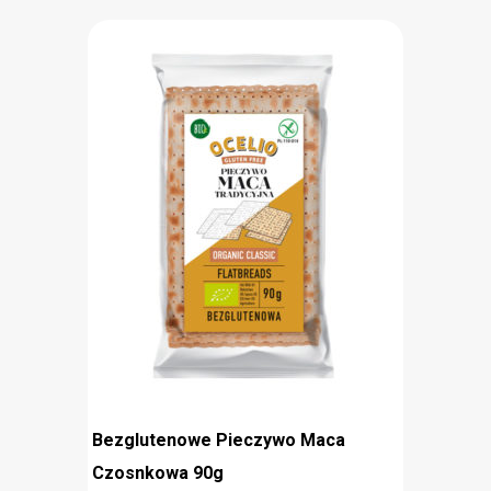
przekąska, która z powodzeniem może zastąpić
tradycyjne pieczywo. Jest lekkostrawna, a jej smak
doskonale komponuje się dodatkami, takimi jak
hummus i pasty warzywne. Mieszanka
bezglutenowych skrobi i płatków ziemniaczanych
sprawia, że maca Ocelio może być spożywana
przez osoby na diecie bezglutenowej.
bez glutenu
idealna dla wegan
zamiennik pieczywa
Bezglutenowe Pieczywo Maca
Czosnkowa 90g