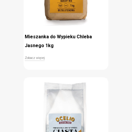
Mieszanka do Wypieku Chleba
Jasnego 1kg
Zobacz więcej
Bezglutenowa mieszanka do wypieku jasnego
chleba to doskonała propozycja dla wielbicieli
domowych wypieków. Odpowiednio dobrane
proporcje mąki ryżowej oraz skrobi kukurydzianej,
a także dodatek suchych drożdży piekarniczych
sprawia, że mieszanka Ocelio to gwarancja
pysznego, aromatycznego i bezglutenowego
chleba. Przygotowanie masy do wypieku jest
niezwykle proste – wystarczy wymieszać
mieszankę z wodą oraz olejem i odstawić do
wyrośnięcia. Pieczenie zajmuje jedynie 35 minut.
Z mieszanki można przygotować dwa bochenki
chleba.
Bezglutenowa (znak Przekreślonego Kłosa)
Idealne proporcje mąk i drożdży