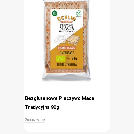
bezglutenowe
delikatny smak
Bezglutenowe Pieczywo Maca
Tradycyjna 90g
Zobacz więcej
Bezglutenowa tradycyjna maca Ocelio to chrupiąca