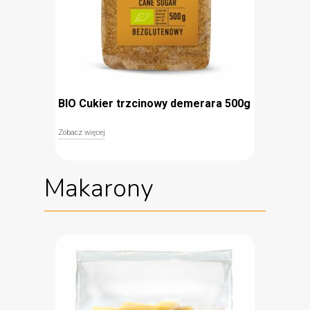
BIO Cukier trzcinowy demerara 500g
Zobacz więcej
Naturalnie bezglutenowy cukier trzcinowy BIO
Ocelio to uniwersalny zamiennik klasycznego
Makarony
białego cukru. Ma szerokie zastosowanie w kuchni
– można wykorzystać go do ciast, deserów oraz
słodzić nim kawę lub herbatę. Cukier Ocelio
powstaje z ekologicznej trzciny cukrowej. Jego
pochodzenie gwarantuje certyfikat Zielonego
Euroliścia, który świadczy o spełnieniu
rygorystycznych norm dla produktów
organicznych. Jego produkcja nie wpływa
niekorzystnie na środowisko.
bezglutenowy
organiczny (Certyfikat Zielonego Euroliścia)
szerokie zastosowanie w kuchni