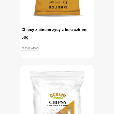
Chipsy z ciecierzycy z buraczkiem
50g
Zobacz więcej
Bezglutenowe chipsy z ciecierzycy z dodatkiem
buraczka to zdrowa przekąska idealna dla osób
uczulonych na gluten i ceniących sobie czysty
skład. Chipsy składają się jedynie z mieszanki
mąki z ciecierzycy, mąki ryżowej, kukurydzianej
oraz przypraw i przygotowane są na oleju
słonecznikowym. Ciecierzyca, która stanowi
główny składnik przekąski Ocelio jest niezwykle
bogata w białko, a przez to również bardzo
pożywna.
bezglutenowe
bogata w białko ciecierzyca
prosty skład