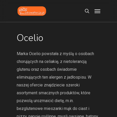
Skip
Menu
to
search
main
content
Ocelio
Marka Ocelio powstała z myślą o osobach
chorujących na celiakię, z nietolerancją
glutenu oraz osobach świadomie
eliminujących ten alergen z jadłospisu. W
naszej ofercie znajdziecie szeroki
asortyment smacznych produktów, które
pozwolą urozmaicić dietę, m.in.
bezglutenowe mieszanki mąk do ciast i
pizzy, napoje roślinne, musli owsiane, batony