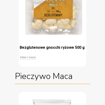
Bezglutenowe gnocchi ryżowe 500 g
Zobacz więcej
Bezglutenowe Gnocchi Ryżowe Ocelio
to
błyskawiczny w przygotowaniu dodatek do
Pieczywo Maca
ulubionych sosów: mięsnych, warzywnych czy
aromatycznego pesto. Gnocchi Ocelio składają się
z bezglutenowej mąki ryżowej oraz skrobi
ziemniaczanej, co gwarantuje, że są bezpieczne
dla osób zmagających się z celiakią i unikających
glutenu w diecie. Delikatne w smaku kluseczki
gotowe są do podania po zaledwie kilku minutach
– wystarczy wrzucić je do gorącej, osolonej wody i
wyjąć po dwóch minutach od wypłynięcia.
błyskawiczne przygotowanie