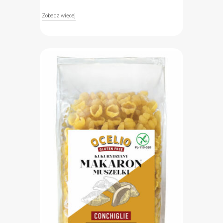
Zobacz więcej
Bezglutenowy makaron penne Ocelio sprawi, że
włoskie potrawy znów zagoszczą na stole każdego
kto powinien wykluczyć gluten ze swojej diety.
Klasyczny makaron rurki to doskonały składnik do
wszelkiego rodzaju sosów i zapiekanek.
Przygotowany z mąki kukurydzianej, Buon
Appetito!
Bezglutenowy (znak Przekreślonego Kłosa)
Idealny dodatek do włoskiej kuchni
Produkt odpowiedni dla wegan