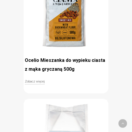
Proste przygotowanie
Ocelio Mieszanka do wypieku ciasta
z mąka gryczaną 500g
Zobacz więcej
Mieszanka do wypieku ciasta z mąką gryczaną
zawiera idealne proporcje składników niezbędnych
do upieczenia ulubionych, domowych ciast. Za jego
odpowiednią konsystencję odpowiada połączenie
mąki ryżowej i gryczanej, uzupełnionych między
innymi skrobią ziemniaczaną. Dzięki tej
mieszance dieta bezglutenowa nie musi wiązać
się z żadnymi wyrzeczeniami. Jest to doskonała
propozycja dla łasuchów, którzy tęsknią za
domowymi wypiekami.