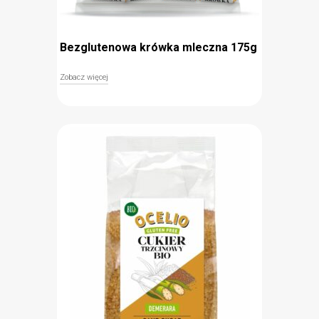
Bezglutenowa krówka mleczna 175g
Zobacz więcej
Pyszne i słodkie bezglutenowe krówki mleczne
Ocelio to nasza smakowita propozycja dla każdego
łasucha. Beztroskie czasy dzieciństwa z pewnością
przypomni ich wyjątkowy mleczny smak oraz
klasyczny papierek, w który są zawinięte.
Bezglutenowe (znak Przekreślonego Kłosa)
Klasyczny smak
Doskonałe na deser