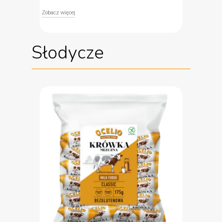
Zobacz więcej
Bezglutenowa maca o smaku czosnkowym Ocelio
to lekki i zdrowy zamiennik tradycyjnego pieczywa.
Słodycze
Wypiekana z mieszanki skrobi tapiokowej, płatków
ziemniaczanych i skrobi ziemniaczanej. Maca
Ocelio doskonale smakuje z klasycznymi
dodatkami, takimi jak szynka, ser czy warzywa, a
także z hummusem i pastami warzywnymi.
bez glutenu
idealny dla wegan
zamiennik pieczywa