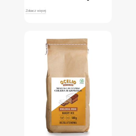
Zobacz więcej
Bezglutenowa mieszanka piekarnicza
uniwersalna to idealna propozycja dla osób, które
uwielbiają domową kuchnię. Niezastąpiona w
kuchni osób chorych na celiakię i uczulonych na
gluten. Mieszanka nie zawiera cukru i soli co
czyni ją doskonałą podstawą do wszelkiego rodzaju
dań, np. pierogów, domowych makaronów, ciast czy
naleśników. Idealne proporcje mąki ryżowej, skrobi
tapiokowej, ziemniaczanej, kukurydzianej i białej
mąki gryczanej są gwarancją udanych potraw i
wypieków!
Bezglutenowa (znak Przekreślonego Kłosa)
Idealne proporcje mąk i skrobi
Bez dodatku soli i cukru (uniwersalna)