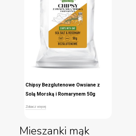
prosty skład
przygotowane na oleju słonecznikowym
Chipsy Bezglutenowe Owsiane z
Solą Morską i Romarynem 50g
Zobacz więcej
Bezglutenowe chipsy owsiane z solą morską i
rozmarynem Ocelio to lekka przekąska do domu,
Mieszanki mąk
pracy lub szkoły. Prosty skład, brak zawartości
glutenu oraz przygotowanie na oleju
słonecznikowym sprawiają, że chipsy Ocelio