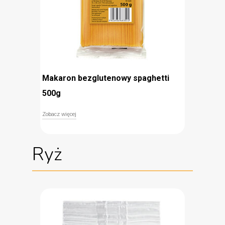
Makaron bezglutenowy spaghetti
500g
Zobacz więcej
Bezglutenowy makaron SPAGHETTI
to
klasyczny składnik włoskich dań, który doskonale
Ryż
sprawdzi się z ulubionymi sosami. Przygotowany
został w 100% z mąki kukurydzianej, co
gwarantuje, że jest bezpieczny dla osób
zmagających się z celiakią oraz dla uczulonych na
gluten. Makaron spaghetti Ocelio idealnie pasuje
do pomidorowych sosów z mięsem oraz w wersji
wegetariańskiej, a także jako podstawa dań takich
jak carbonara, czy aglio olio.
bezglutenowy (100% mąki kukurydzianej)
idealny do włoskiej kuchni