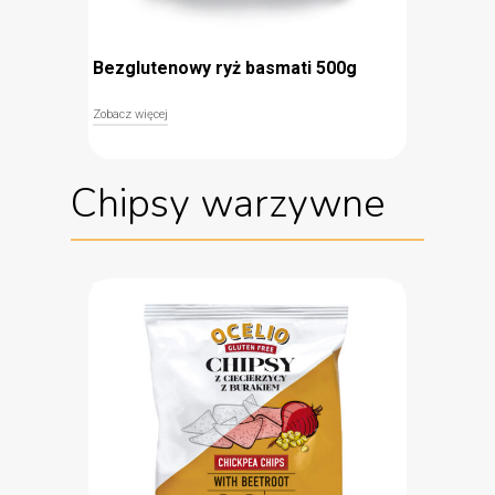
Bezglutenowy ryż basmati 500g
Zobacz więcej
Naturalnie bezglutenowy ryż basmati BIO to
doskonały dodatek do ryb, mięsa i owoców morza.
Chipsy warzywne
Jest niezastąpiony w kuchni indyjskiej! Basmati
to jeden z najszlachetniejszych gatunków ryżu na
świecie, charakteryzuje się niepowtarzalnym
aromatem oraz długimi i śnieżnobiałymi
ziarnami. Ryż posiada certyfikat Zielonego
Euroliścia, co świadczy o jego ekologicznej uprawie
bez wykorzystania środków negatywnie
wpływających na środowisko i kontroli na każdym
etapie produkcji.
Naturalnie bezglutenowy
Produkt ekologiczny
Niepowtarzalny smak i aromat