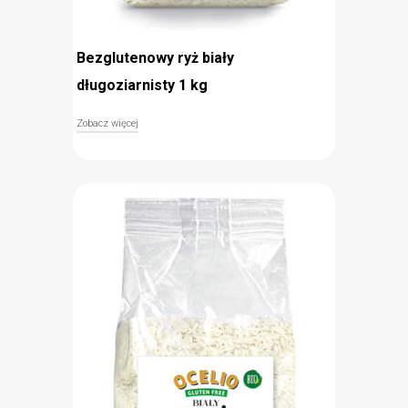
Bezglutenowy ryż biały
długoziarnisty 1 kg
Zobacz więcej
Naturalnie bezglutenowy ryż biały długoziarnisty
Ocelio to doskonałe uzupełnienie pełnowartościowej
diety, dzięki dużej zawartości wartościowego białka
oraz błonnika. Świetnie sprawdzi się jako dodatek
do sałatek, potraw mięsnych i w deserach. Jest
lekkostrawny, co sprawia, że jest idealnym
składnikiem diety dla dzieci, osób starszych oraz
sportowców.
Naturalnie bezglutenowy
Idealny dla dzieci i osób starszych oraz
sportowców