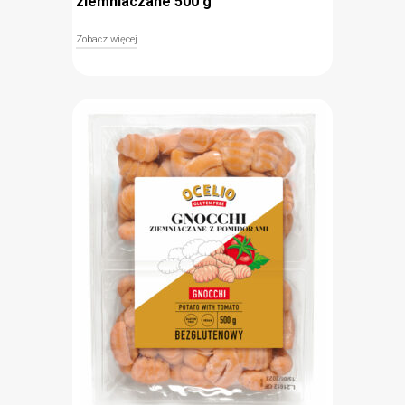
ziemniaczane 500 g
Zobacz więcej
Bezglutenowe ziemniaczane gnocchi Ocelio o
naturalnym smaku to tradycyjny włoski dodatek
do wszelkiego rodzaju sosów, m.in. napoli,
bolognese lub pesto. Gnocchi gotowe są do podania
po zaledwie kilku minutach. Delikatne i miękkie
kluseczki powstają z rehydratyzowanych
ziemniaków, mąki ryżowej i skrobi ziemniaczanej,
dlatego pozostają bezglutenowe. Z pewnością
przypadną do gustu wszystkim domownikom,
nawet tym najmłodszym. Gnocchi Ocelio
wystarczy wrzucić do gorącej, osolonej wody i wyjąć
po dwóch minutach od wypłynięcia.
błyskawiczne przygotowanie
bezglutenowe
naturalny smak