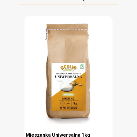
stanowią idealną propozycję dla osób ceniących
zdrowe przekąski. Chipsy składają się jedynie z
mąki kukurydzianej, płatków ziemniaczanych i
płatków owsianych oraz przypraw.
bezglutenowe
prosty skład
przygotowane na oleju słonecznikowym
Mieszanka Uniwersalna 1kg