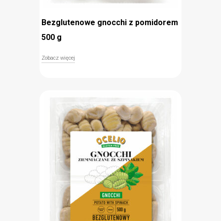
Bezglutenowe gnocchi z pomidorem
500 g
Zobacz więcej
Ziemniaczane gnocchi z pomidorami Ocelio to
doskonały dodatek do pysznych włoskich sosów.
Delikatny smak zawdzięczają połączeniu
rehydratyzowanych ziemniaków, mąki ryżowej,
skrobi ziemniaczanej z suszonymi pomidorami.
Miękkie kluseczki gotowe są do podania już po
kilku minutach – wystarczy wrzucić je do gorącej,
osolonej wody i wyjąć po dwóch minutach od
wypłynięcia. Gnocchi Ocelio są bezglutenowe,
dlatego bez obaw mogą spożywać je osoby na diecie
bezglutenowej i chore na celiakię.
błyskawiczne przygotowanie
bezglutenowe
pomidorowy smak