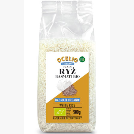
sklejają. Ryż posiada certyfikat Zielonego
Euroliścia, co świadczy o jego ekologicznej uprawie
bez wykorzystania środków negatywnie
wpływających na środowisko i kontroli na każdym
etapie produkcji.
Naturalnie bezglutenowy
Produkt ekologiczny
Sypki po ugotowaniu