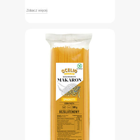
Zobacz więcej
Bezglutenowy makaron cornetti Ocelio to pyszny i
sycący dodatek do zup, sałatek i zapiekanek. Jego
wyjątkowy kształt oraz klasyczny smak sprawiają,
że będzie smaczną ozdobą każdego dania. Składa
się w 100% z bezglutenowej mąki kukurydzianek,
dzięki czemu może być spożywany przez osoby
chorujące na celiakię oraz uczulone na gluten.
Makaron Ocelio posiada znak Przekreślonego
Kłosa.
bezglutenowy (znak Przekreślonego Kłosa)
idealny do zup, sałatek i zapiekanek
produkt odpowiedni dla wegan